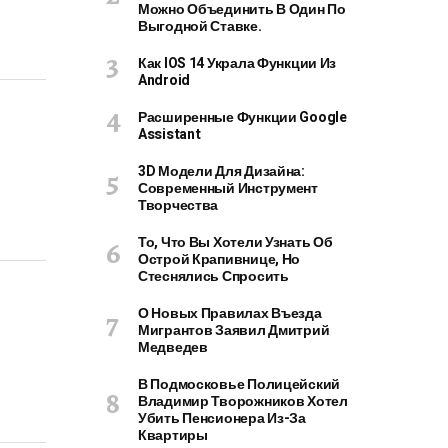
Можно Объединить В Один По
Выгодной Ставке.
Как IOS 14 Украла Функции Из
Android
Расширенные Функции Google
Assistant
3D Модели Для Дизайна:
Современный Инструмент
Творчества
То, Что Вы Хотели Узнать Об
Острой Крапивнице, Но
Стеснялись Спросить
О Новых Правилах Въезда
Мигрантов Заявил Дмитрий
Медведев
В Подмосковье Полицейский
Владимир Творожников Хотел
Убить Пенсионера Из-За
Квартиры