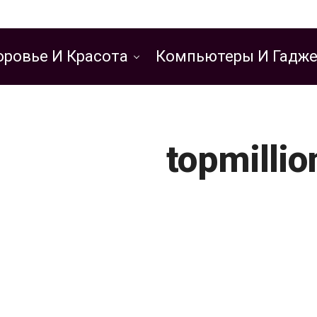
оровье И Красота
Компьютеры И Гадж
topmillio