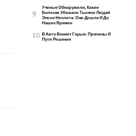
Ученые Обнаружили, Какие
Болезни Убивали Тысячи Людей
Эпохи Неолита: Они Дошли И До
Наших Времен
В Авто Воняет Гарью: Причины И
Пути Решения