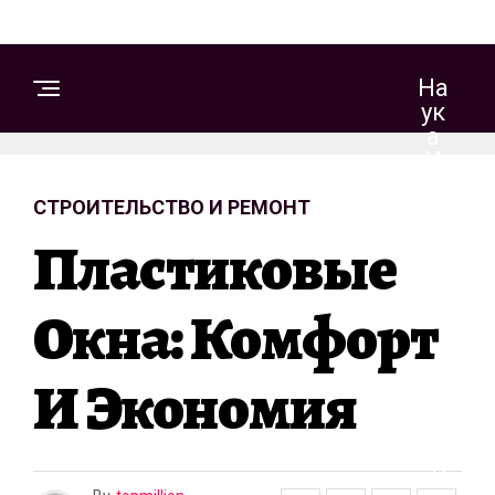
На
Ук
А
И
Те
СТРОИТЕЛЬСТВО И РЕМОНТ
Хн
Ол
Пластиковые
Ог
Ии
Окна: Комфорт
З
И Экономия
Д
О
Р
О