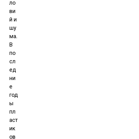
ло
ви
й и
шу
ма.
В
по
сл
ед
ни
е
год
ы
пл
аст
ик
ов