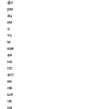
фо
рм
ац
ии
о
то
м
как
ая
на
пл
аст
ик
ов
ые
ок
на