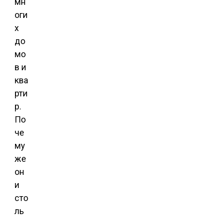
мн
оги
х
до
мо
в и
ква
рти
р.
По
че
му
же
он
и
сто
ль