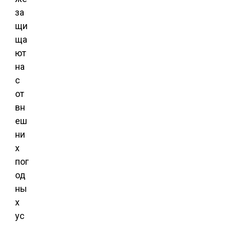
за
щи
ща
ют
на
с
от
вн
еш
ни
х
пог
од
ны
х
ус