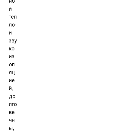
но
й
теп
ло-
и
зву
ко
из
ол
яц
ие
й,
до
лго
ве
чн
ы,