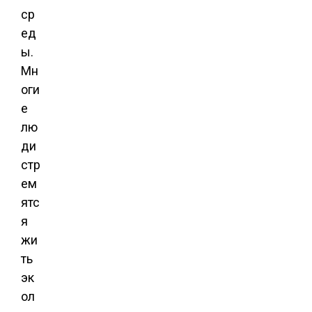
ср
ед
ы.
Мн
оги
е
лю
ди
стр
ем
ятс
я
жи
ть
эк
ол