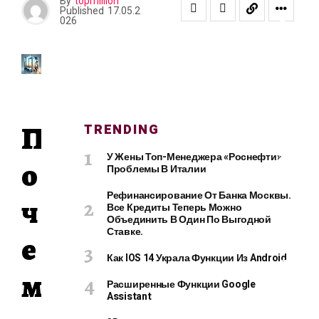
В
By
topmillion
Published
17.05.2
Ь
026
Е
И
К
Р
А
С
П
О
TRENDING
Т
А
У Жены Топ-Менеджера «Роснефти»
о
Проблемы В Италии
Рефинансирование От Банка Москвы.
ч
Все Кредиты Теперь Можно
К
Объединить В Один По Выгодной
О
Ставке.
е
М
Как IOS 14 Украла Функции Из Android
П
м
Ь
Расширенные Функции Google
Ю
Assistant
Т