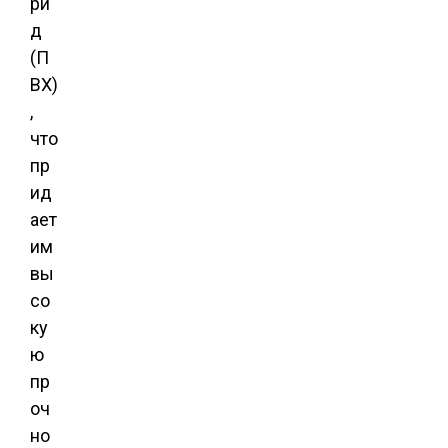
ри
д
(П
ВХ)
,
что
пр
ид
ает
им
вы
со
ку
ю
пр
оч
но