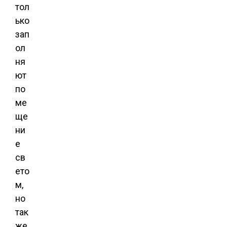
тол
ько
зап
ол
ня
ют
по
ме
ще
ни
е
св
ето
м,
но
так
же