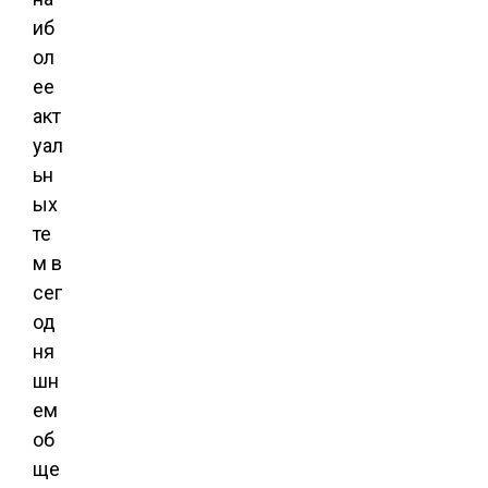
иб
ол
ее
акт
уал
ьн
ых
те
м в
сег
од
ня
шн
ем
об
ще