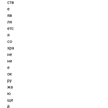
ств
е
яв
ля
етс
я
со
хра
не
ни
е
ок
ру
жа
ю
ще
й