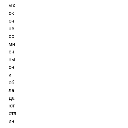
ых
ок
он
не
со
мн
ен
ны:
он
и
об
ла
да
ют
отл
ич