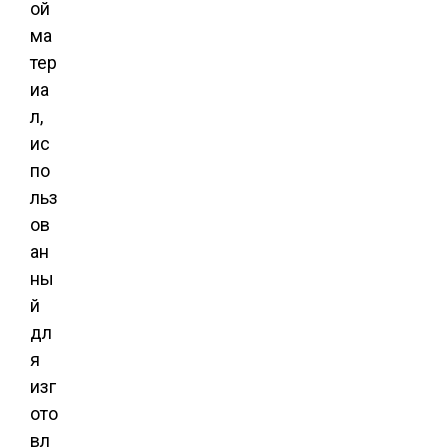
ой
ма
тер
иа
л,
ис
по
льз
ов
ан
ны
й
дл
я
изг
ото
вл