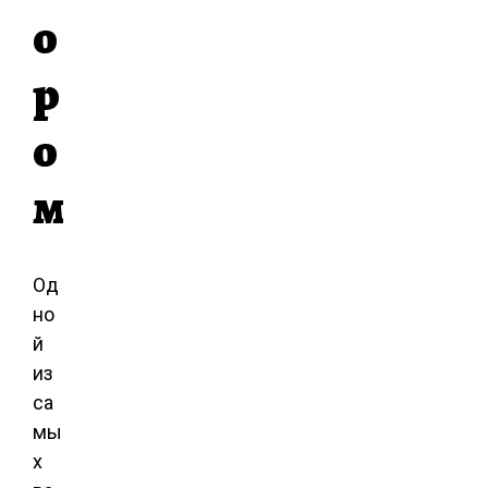
о
р
о
м
Од
но
й
из
са
мы
х