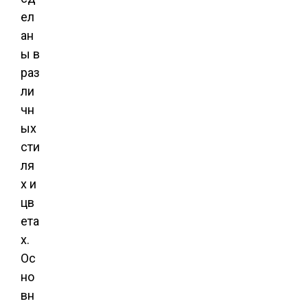
ел
ан
ы в
раз
ли
чн
ых
сти
ля
х и
цв
ета
х.
Ос
но
вн