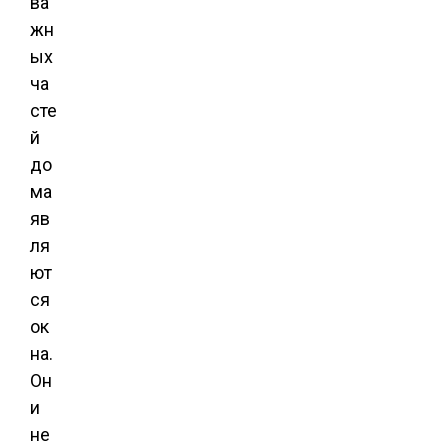
ва
жн
ых
ча
сте
й
до
ма
яв
ля
ют
ся
ок
на.
Он
и
не