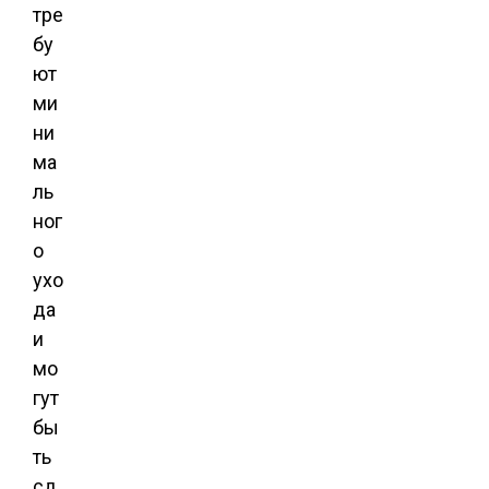
тре
бу
ют
ми
ни
ма
ль
ног
о
ухо
да
и
мо
гут
бы
ть
сд