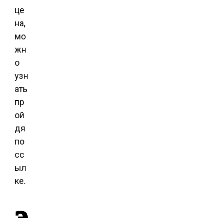
це
на,
мо
жн
о
узн
ать
пр
ой
дя
по
сс
ыл
ке.
Э