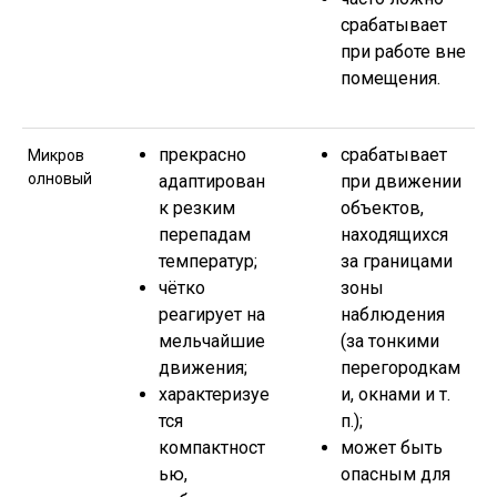
срабатывает
при работе вне
помещения.
прекрасно
срабатывает
Микров
олновый
адаптирован
при движении
к резким
объектов,
перепадам
находящихся
температур;
за границами
чётко
зоны
реагирует на
наблюдения
мельчайшие
(за тонкими
движения;
перегородкам
характеризуе
и, окнами и т.
тся
п.);
компактност
может быть
ью,
опасным для