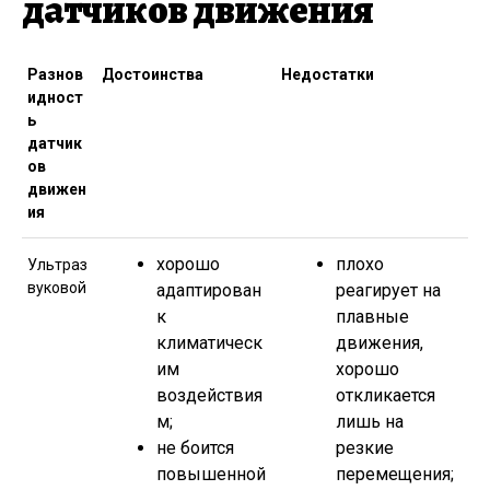
датчиков движения
Разнов
Достоинства
Недостатки
идност
ь
датчик
ов
движен
ия
хорошо
плохо
Ультраз
вуковой
адаптирован
реагирует на
к
плавные
климатическ
движения,
им
хорошо
воздействия
откликается
м;
лишь на
не боится
резкие
повышенной
перемещения;