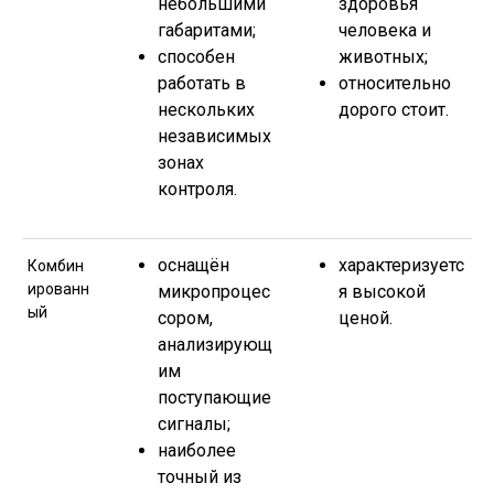
небольшими
здоровья
габаритами;
человека и
способен
животных;
работать в
относительно
нескольких
дорого стоит.
независимых
зонах
контроля.
оснащён
характеризуетс
Комбин
ированн
микропроцес
я высокой
ый
сором,
ценой.
анализирующ
им
поступающие
сигналы;
наиболее
точный из