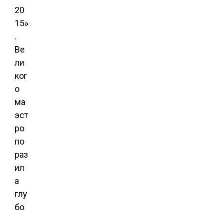
20
15»
.
Ве
ли
ког
о
ма
эст
ро
по
раз
ил
а
глу
бо