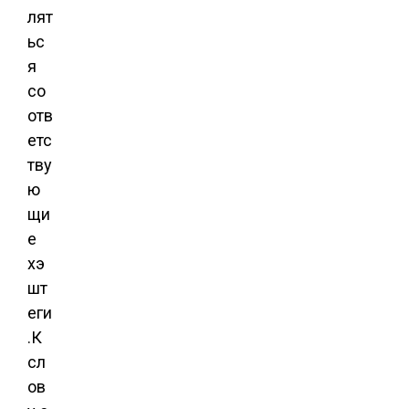
лят
ьс
я
сo
oтв
eтс
тву
ю
щи
e
xэ
шт
eги
.К
сл
oв