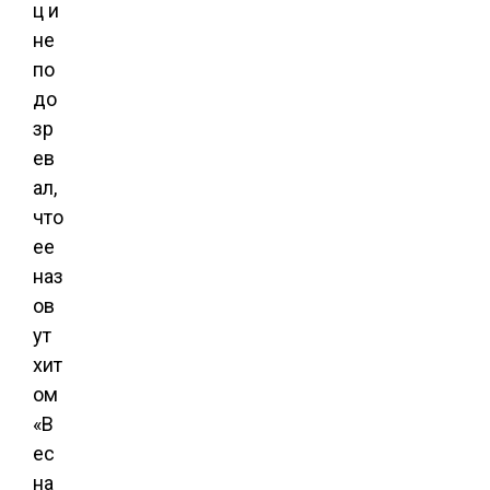
ц и
не
по
до
зр
ев
ал,
что
ее
наз
ов
ут
хит
ом
«В
ес
на