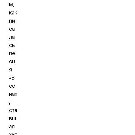
м,
как
пи
са
ла
сь
пе
сн
я
«В
ес
на»
,
ста
вш
ая
хит