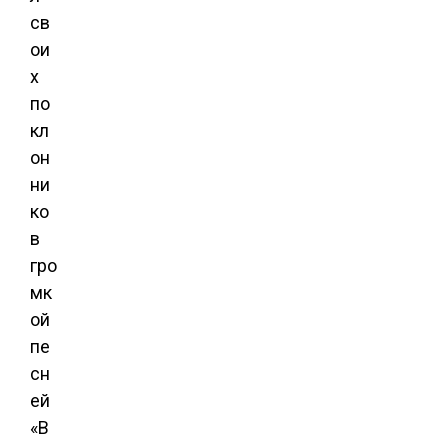
св
ои
х
по
кл
он
ни
ко
в
гро
мк
ой
пе
сн
ей
«В