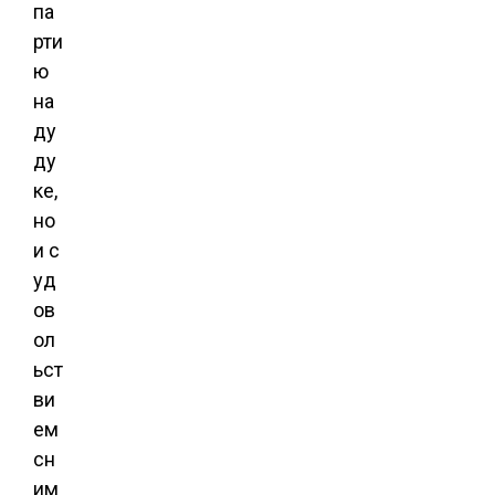
па
рти
ю
на
ду
ду
ке,
но
и с
уд
ов
ол
ьст
ви
ем
сн
им