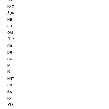
ю с
Дж
ив
ан
ом
Гас
па
ря
но
м.
В
инт
ер
вь
ю
YO