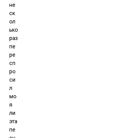
не
ск
ол
ько
раз
пе
ре
сп
ро
си
л
мо
я
ли
эта
пе
сн