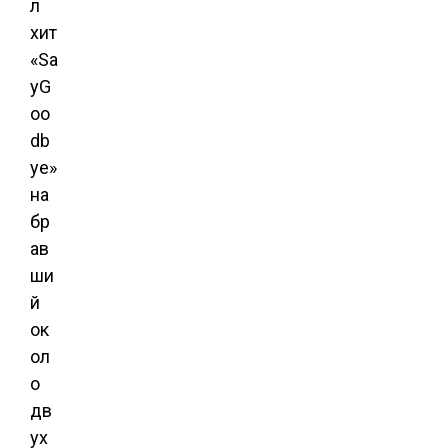
л
хит
«Sa
yG
oo
db
ye»
на
бр
ав
ши
й
ок
ол
о
дв
ух