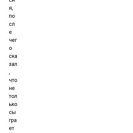
я,
по
сл
е
чег
о
ска
зал
,
что
не
тол
ько
сы
гра
ет