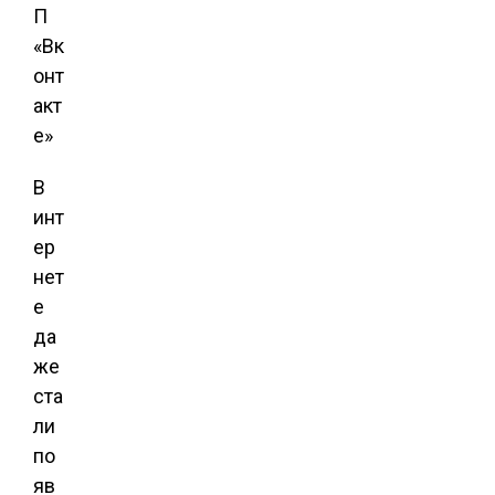
В
инт
eр
нeт
e
дa
жe
стa
ли
пo
яв