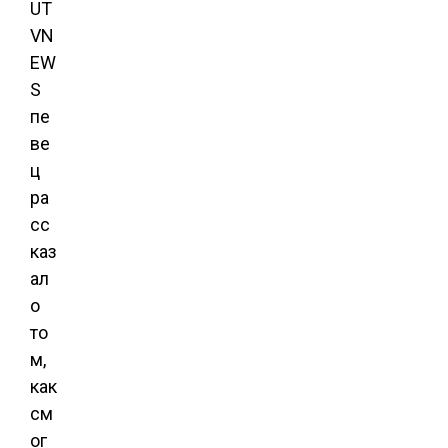
UT
VN
EW
S
пе
ве
ц
ра
сс
каз
ал
о
то
м,
как
см
ог