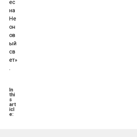
ес
на
Не
он
ов
ый
св
ет»
.
In
thi
s
art
icl
e: