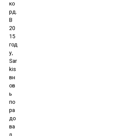
ко
рд.
В
20
15
год
у,
Sar
kis
вн
ов
ь
по
ра
до
ва
л