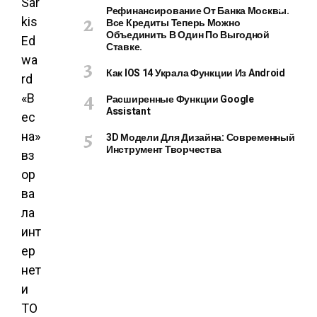
Е
Рефинансирование От Банка Москвы.
Р
Все Кредиты Теперь Можно
Объединить В Один По Выгодной
Ы
Ставке.
И
Г
Как IOS 14 Украла Функции Из Android
А
Д
Расширенные Функции Google
Assistant
Ж
Е
3D Модели Для Дизайна: Современный
Т
Инструмент Творчества
Ы