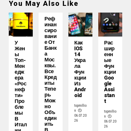
You May Also Like
Реф
Инан
Сиро
Вани
Е От
У
Как
Рас
Банк
Жен
IOS
Шир
А
Ы
14
Енн
Мос
Топ-
Укра
Ые
Квы.
Мен
Ла
Фун
Все
Едж
Фун
Кции
Кред
Ера
Кции
Goo
Иты
«Рос
Из
Gle
Тепе
Неф
Andr
Assi
Рь
Ти»
Oid
Stan
Мож
Про
T
Но
Бле
topmillio
Объ
n
Мы
topmillio
06.07.20
Един
n
В
26
06.07.20
Ить
Итал
26
В
Ии