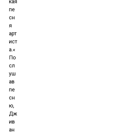
кая
пе
сн
я
арт
ист
а.«
По
сл
уш
ав
пе
сн
ю,
Дж
ив
ан