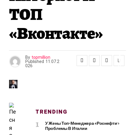
В
ТОП
Ь
Е
И
«Вконтакте»
К
Р
А
С
О
By
topmillion
Т
Published
11.07.2
А
026
К
О
М
П
TRENDING
Ь
У Жены Топ-Менеджера «Роснефти»
Ю
Проблемы В Италии
Т