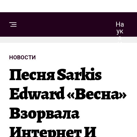
На
Ук
А
И
Те
НОВОСТИ
Хн
Ол
Песня Sarkis
Ог
Ии
Edward «Весна»
З
Взорвала
Д
О
Р
Интернет И
О