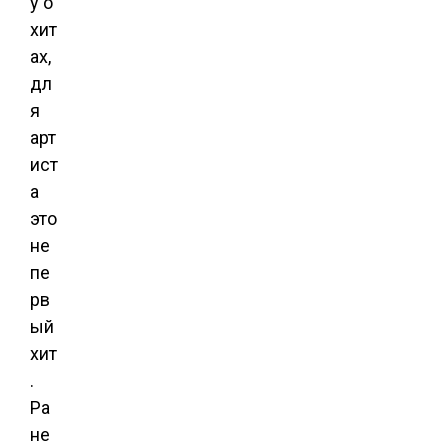
у о
хит
ах,
дл
я
арт
ист
а
это
не
пе
рв
ый
хит
.
Ра
не