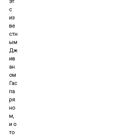
эт
с
из
ве
стн
ым
Дж
ив
ан
ом
Гас
па
ря
но
м,
и о
то