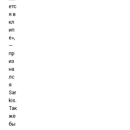
етс
я в
кл
ип
е»,
—
пр
из
на
лс
я
Sar
kis.
Так
же
бы