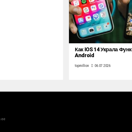
Как IOS 14 Украла Фун
Android
topmillion
06.07.2026
.ee