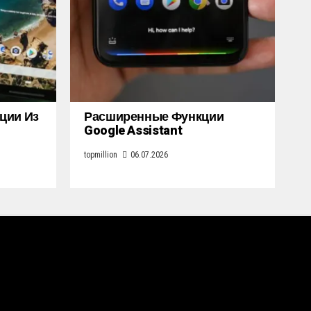
кции Из
Расширенные Функции
Google Assistant
topmillion
06.07.2026