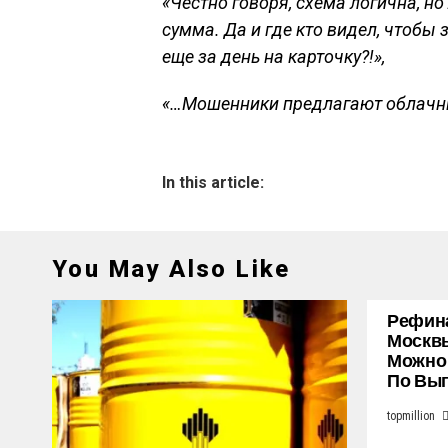
«Честно говоря, схема логична, 
сумма. Да и где кто видел, чтобы 
еще за день на карточку?!»,
«…Мошенники предлагают облачны
In this article:
You May Also Like
Рефина
Москвы
Можно
По Выг
topmillion