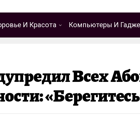
оровье И Красота
Компьютеры И Гадж
дупредил Всех Або
ости: «Берегитесь