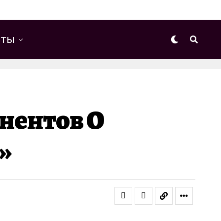
еты
нентов О
»