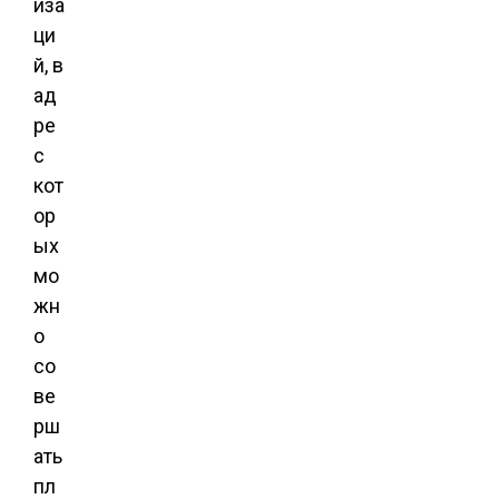
иза
ци
й, в
ад
ре
с
кот
ор
ых
мо
жн
о
со
ве
рш
ать
пл