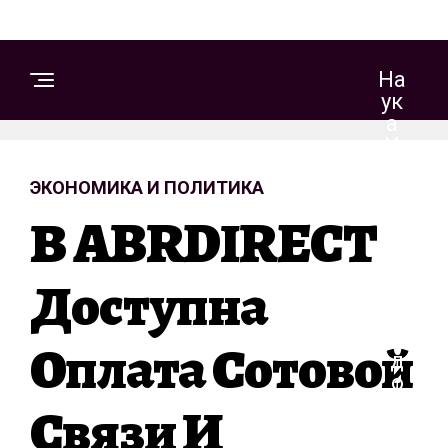
На
Ук
А
И
Те
ЭКОНОМИКА И ПОЛИТИКА
Хн
Ол
В ABRDIRECT
Ог
Ии
Доступна
З
Оплата Сотовой
Д
О
Р
Связи И
О