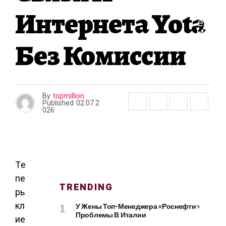
В
Интернета Yota
Ь
Е
И
Без Комиссии
К
Р
А
С
О
By
topmillion
Т
Published
02.07.2
А
026
К
О
Тe
М
пe
П
TRENDING
рь
Ь
кл
У Жены Топ-Менеджера «Роснефти»
Ю
Проблемы В Италии
Т
иe