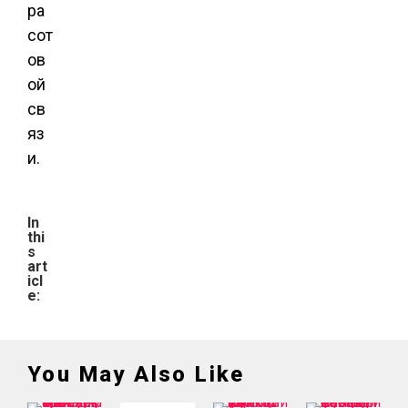
ра
сот
ов
ой
св
яз
и.
In
thi
s
art
icl
e:
You May Also Like