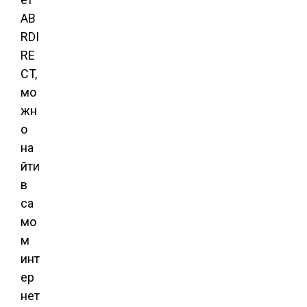
AB
RDI
RE
CT,
мо
жн
о
на
йти
в
са
мо
м
инт
ер
нет