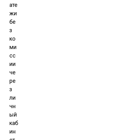
ате
жи
бе
з
ко
ми
сс
ии
че
ре
з
ли
чн
ый
каб
ин
ет