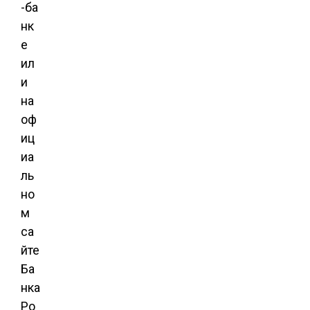
-ба
нк
е
ил
и
на
оф
иц
иа
ль
но
м
са
йте
Ба
нка
Ро