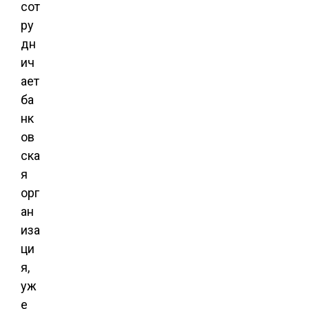
сот
ру
дн
ич
ает
ба
нк
ов
ска
я
орг
ан
иза
ци
я,
уж
е