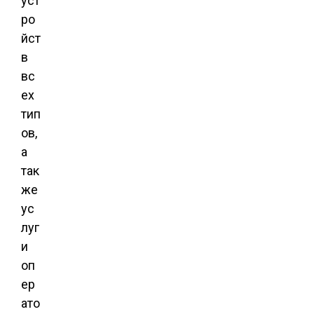
уст
ро
йст
в
вс
ех
тип
ов,
а
так
же
ус
луг
и
оп
ер
ато