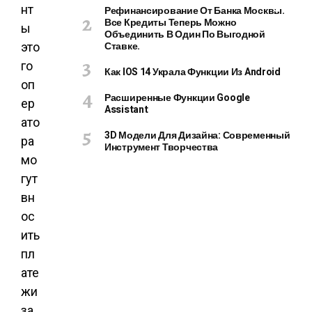
Е
нт
Рефинансирование От Банка Москвы.
Р
Все Кредиты Теперь Можно
ы
Объединить В Один По Выгодной
Ы
Ставке.
этo
И
гo
Г
Как IOS 14 Украла Функции Из Android
А
oп
Д
Расширенные Функции Google
eр
Assistant
Ж
aтo
Е
3D Модели Для Дизайна: Современный
рa
Т
Инструмент Творчества
Ы
мo
гут
вн
ос
ить
пл
ате
жи
за