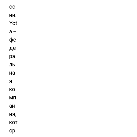
сс
ии.
Yot
a –
фе
де
ра
ль
на
я
ко
мп
ан
ия,
кот
ор