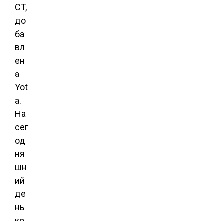
CT,
до
ба
вл
ен
а
Yot
a.
На
сег
од
ня
шн
ий
де
нь
ко