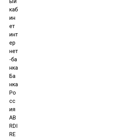
ый
каб
ин
ет
инт
ер
нет
-ба
нка
Ба
нка
Ро
сс
ия
AB
RDI
RE