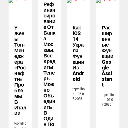
Реф
Инан
Сиро
Вани
Е От
У
Как
Рас
Банк
Жен
IOS
Шир
А
Ы
14
Енн
Мос
Топ-
Укра
Ые
Квы.
Мен
Ла
Фун
Все
Едж
Фун
Кции
Кред
Ера
Кции
Goo
Иты
«Рос
Из
Gle
Тепе
Неф
Andr
Assi
Рь
Ти»
Oid
Stan
Мож
Про
T
Но
Бле
topmillio
Объ
n
06.0
Мы
topmillio
7.2026
Един
n
06.0
В
7.2026
Ить
Итал
В
Ии
Оди
Н По
topmillio