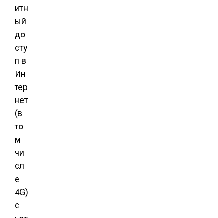
итн
ый
до
сту
п в
Ин
тер
нет
(в
то
м
чи
сл
е
4G)
с