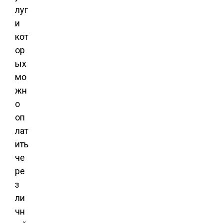
луг
и
кот
ор
ых
мо
жн
о
оп
лат
ить
че
ре
з
ли
чн