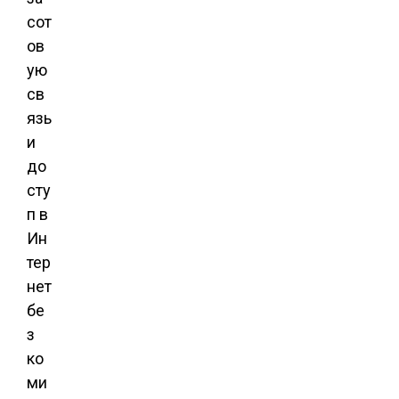
сот
ов
ую
св
язь
и
до
сту
п в
Ин
тер
нет
бе
з
ко
ми