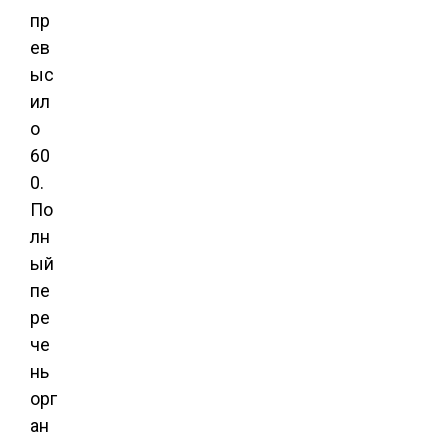
пр
ев
ыс
ил
о
60
0.
По
лн
ый
пе
ре
че
нь
орг
ан