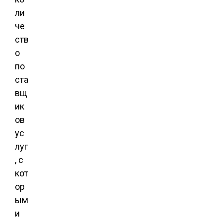
ли
че
ств
о
по
ста
вщ
ик
ов
ус
луг
, с
кот
ор
ым
и