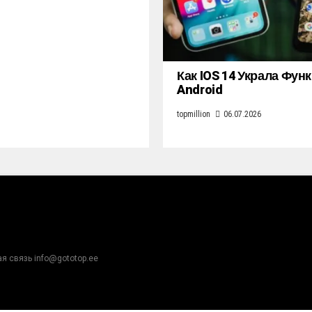
Как IOS 14 Украла Фун
Android
topmillion
06.07.2026
ая связь info@gototop.ee