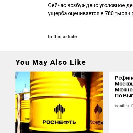
Сейчас возбуждено уголовное де
ущерба оценивается в 780 тысяч 
In this article:
You May Also Like
Рефина
Москвы
Можно
По Выг
topmillion