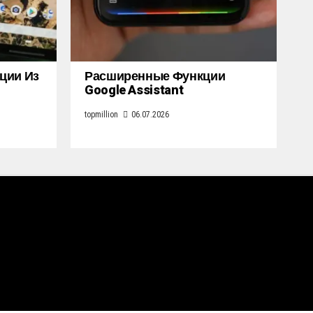
кции Из
Расширенные Функции
Google Assistant
topmillion
06.07.2026