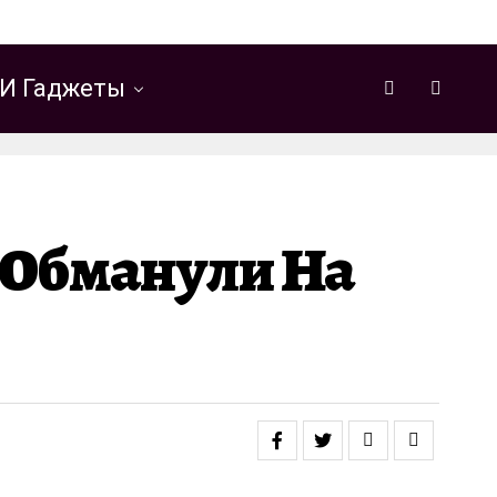
И Гаджеты
 Обманули На