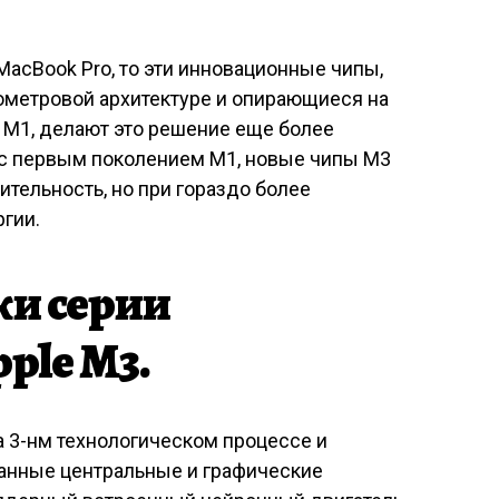
MacBook Pro, то эти инновационные чипы,
ометровой архитектуре и опирающиеся на
n M1, делают это решение еще более
с первым поколением M1, новые чипы M3
тельность, но при гораздо более
гии.
и серии
ple M3.
а 3-нм технологическом процессе и
анные центральные и графические