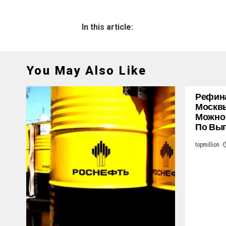
In this article:
You May Also Like
Рефина
Москвы
Можно
По Выг
topmillion