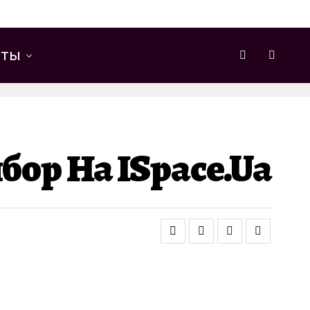
еты
ор На ISpace.ua