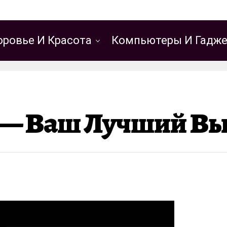
оровье И Красота
Компьютеры И Гадж
 — Ваш Лучший Выб